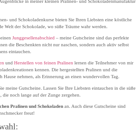
 Augenblicke in meiner kleinen Pralinen- und Schokoladenmanufaktur
nen- und Schokoladenkurse bieten Sie Ihren Liebsten eine köstliche
ende Welt der Schokolade, wo süße Träume wahr werden.
 einen
Junggesellenabschied
– meine Gutscheine sind das perfekte
nen die Beschenkten nicht nur naschen, sondern auch aktiv selbst
ens eintauchen.
en
und
Herstellen von feinen Pralinen
lernen die Teilnehmer von mir
oladenkreationen kennen. Die hergestellten Pralinen und die
ch Hause nehmen, als Erinnerung an einen wundervollen Tag.
ie meine Gutscheine. Lassen Sie Ihre Liebsten eintauchen in die süße
, die noch lange auf der Zunge zergehen.
ichen Pralinen und Schokoladen
an. Auch diese Gutscheine sind
inschmecker freut!
wahl: