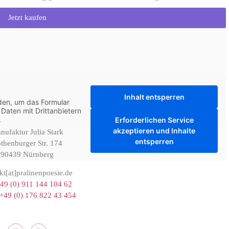
Jetzt kaufen
Inhalt entsperren
den, um das Formular
Daten mit Drittanbietern
.
Erforderlichen Service
akzeptieren und Inhalte
nufaktur Julia Stark
entsperren
thenburger Str. 174
90439 Nürnberg
kt[at]pralinenpoesie.de
49 (0) 911 144 104 62
+49 (0) 176 822 43 454